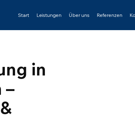
Start
Leistungen
Über uns
Referenzen
Ko
ung in
 –
 &