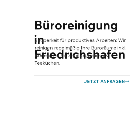
Büroreinigung
in
Sauberkeit für produktives Arbeiten: Wir
reinigen regelmäßig Ihre Büroräume inkl.
Friedrichshafen
Böden, Tische, Sanitärbereiche &
Teeküchen.
JETZT ANFRAGEN