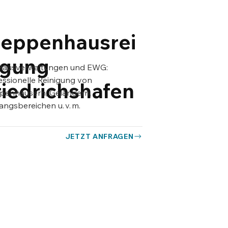
reppenhausrei
igung
Hausverwaltungen und EWG:
essionelle Reinigung von
riedrichshafen
penhäusern, Geländern,
angsbereichen u. v. m.
JETZT ANFRAGEN