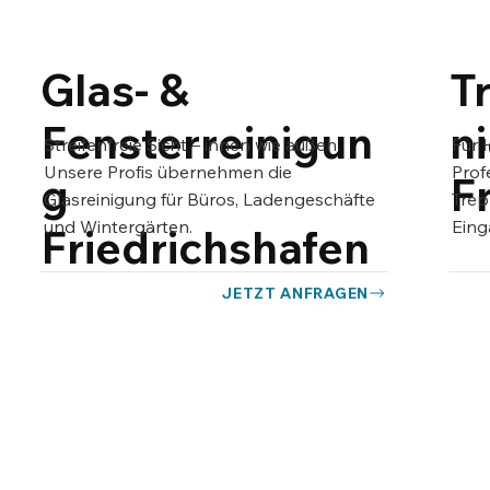
Glas- &
T
Fensterreinigun
n
Streifenfreie Sicht – innen wie außen.
Für 
Unsere Profis übernehmen die
Prof
g
F
Glasreinigung für Büros, Ladengeschäfte
Trep
und Wintergärten.
Eing
Friedrichshafen
JETZT ANFRAGEN