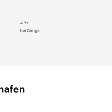
4,9⭐
bei Google
shafen